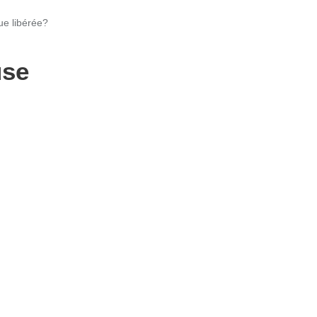
ue libérée?
use