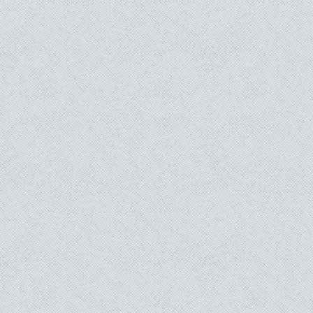
NOS FILMS DOCUMENTAIRES
Lanza del Vasto - Pélerin de l'Essentiel
Autonomia. Violences d’États, terrorismes et résistance g