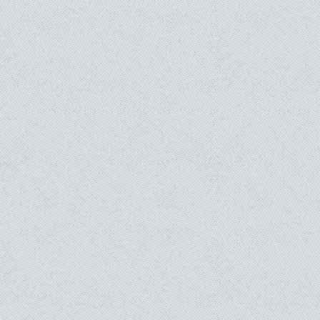
Cent Mille et Une Victoires pour le Monde
SARVODAYA SHRAMADANA
Nutrition écologique et économique
La marche des gueux
Les Colombes de l’Ombre
La désobéissance civile
Afrique outragée, Afrique brisée, mais Afrique liberée ?
Misère de misère
Lanza del Vasto, Poète et Artiste
Anandwan : la forêt joyeuse
La Guerre n'est pas la Solution elle est le Problème