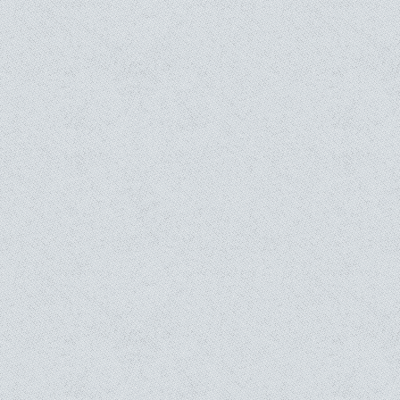
orter vos coordonnées sur la page de paiement, pensez à bien garde
andhienne