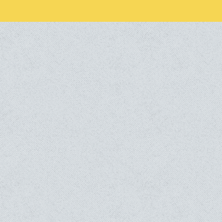
Sarvodaya Shramadana
Afrique outragée, Afrique brisée, mais 
Retour vers: Nos films en DVD
Lanza, poète et artiste