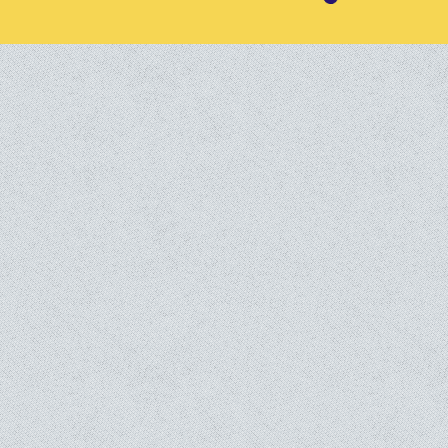
Franco de port/Free beyond : 70€
Afrique libérée?