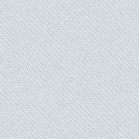
Cent mille et une victoire pour le monde
Misère de misère
Sarvodaya Shramadana