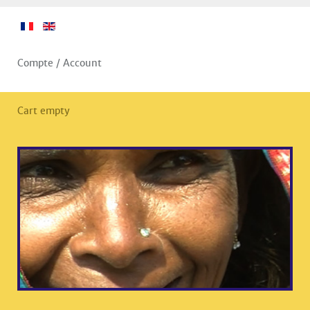
Compte / Account
Cart empty